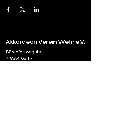
Akkordeon Verein Wehr e.V.
Bärenfelsweg 4a
79664 Wehr
info@akkordeonverein-wehr.de
Akkordeon Verein Wehr e.V.
Markus Reif
Hans-Thoma-Str. 6
79664 Wehr​
Telefon +49 7762 4288
Mobile
+41 79 9108288
​Steuernummer: 20001/60031